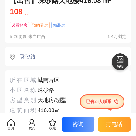
【出售】珠砂路天地楼416.08 m²
108
万
必看好房
预约看房
精装房
5-26更新 来自广西
1.4万浏览
珠砂路
所在区域
城南片区
小区名称
珠砂路
房型类别
天地房/别墅
已有23人联系
建筑面积
416.08㎡
房屋户型
12房1门面
咨询
打电话
首页
我的
收藏
房屋类型
天地房