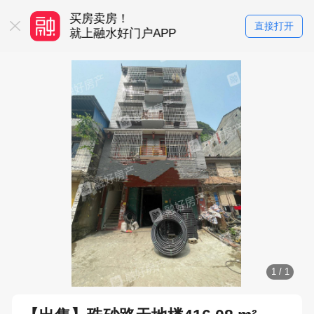
买房卖房！
直接打开
P
就上融水好门户APP
1
/
1