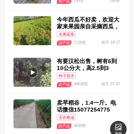
1浏览
2秒前
农产品
518#县城十斤送货上门
今年西瓜不好卖，欢迎大
家来果园亲自采摘西瓜，
地址永乐附近，随便挑
水果蔬菜
选，摘好后按斤算，一个
71浏览
前天 19:17
农产品
两个都可以，一块钱一斤
有要汉松出售，树有6到
10公分大，高2.5到3
米，有需要的电话联系
种子苗木
486浏览
前天 07:37
农产品
卖早稻谷，1.4一斤。电
话微信15077254775
五谷粮油
66浏览
8-4
农产品