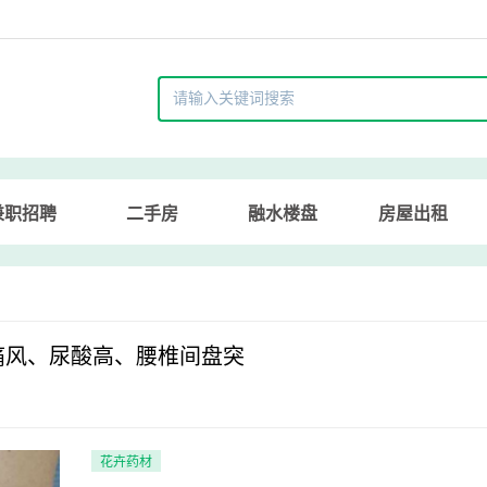
兼职招聘
二手房
融水楼盘
房屋出租
治痛风、尿酸高、腰椎间盘突
花卉药材