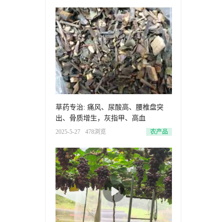
草药专治: 痛风、尿酸高、腰椎盘突
出、骨质增生，灰指甲、高血
2025-5-27
478浏览
农产品