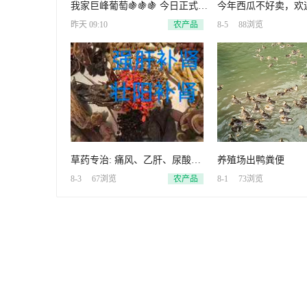
我家巨峰葡萄🍇🍇🍇 今日正式开
今年西瓜不好卖，欢
园#六块一斤 ☎️古选双龙沟苗
园亲自采摘西瓜，地
昨天 09:10
农产品
8-5
88浏览
近，随
草药专治: 痛风、乙肝、尿酸
养殖场出鸭粪便
高、腰椎盘突出、骨质增生，灰
8-3
67浏览
农产品
8-1
73浏览
指甲