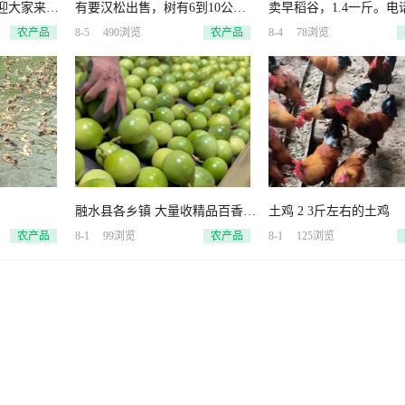
迎大家来果
有要汉松出售，树有6到10公分
卖早稻谷，1.4一斤。电
址永乐附
大，高2.5到3米，有需要的电
15077254775
农产品
8-5
490浏览
农产品
8-4
78浏览
融水县各乡镇 大量收精品百香果
土鸡 2 3斤左右的土鸡
可以上门收
农产品
8-1
99浏览
农产品
8-1
125浏览