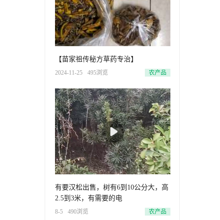
【苗家祖传秘方草药专治】
2024-11-25
495浏览
农产品
有要汉松出售，树有6到10公分大，高
2.5到3米，有需要的电
8-5
490浏览
农产品