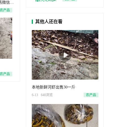
祖传验方，安全有
✔ 痛风 ✔ 尿酸高 ✔
话微信
效！有相关症状欢迎
腰椎间盘突出 ✔ 骨
农产品
咨询微信！联系电
质增生 ✔ 麻疹 ✔ 蛇
话:19234726096一个
缠腰 ✔ 口腔溃烂 ✔
其他人还在看
疗程80元一个月的药
三高 祖传验方，安
全有效！有相关症状
欢迎咨询详情 💬
（注：需用户主动提
供联系方式方可显示
咨询方式）
农产品
本地新鲜河虾出售30一斤
6-13
640浏览
农产品