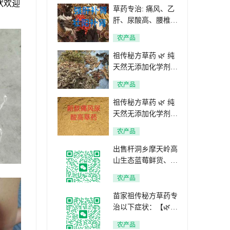
状欢迎
草药专治: 痛风、乙
肝、尿酸高、腰椎盘
突出、骨质增生，灰
农产品
指甲、高血糖，高血
脂、白斑、汗斑、花
祖传秘方草药 🌿 纯
斑、白癜风、三高、
天然无添加化学剂、
要草药微信咨询【纯
安全有效、专治多种
农产品
草药无添加化学剂】
病症，包括： 1️⃣ 痛
快递包邮！联系电
风 2️⃣ 尿酸偏高 3️⃣
祖传秘方草药 🌿 纯
话:19234726096
腰椎间盘突出 4️⃣ 骨
天然无添加化学剂、
质增生 5️⃣ 麻疹 6️⃣
安全有效、专治多种
农产品
蛇缠腰 7️⃣ 口腔溃疡
病症，包括： 1️⃣ 痛
8️⃣ 三高问题、百年
风 2️⃣ 尿酸偏高 3️⃣
出售杆洞乡摩天岭高
验方，无化学成分，
腰椎间盘突出 4️⃣ 骨
山生态蓝莓鲜货、纯
温和调理。如有相关
质增生 5️⃣ 麻疹 6️⃣
天然无添加、产自纯
农产品
症状，欢迎咨询详
蛇缠腰 7️⃣ 口腔溃疡
净高海拔地区、营养
情！
8️⃣ 三高问题、百年
价值丰富、果粒饱
苗家祖传秘方草药专
验方，无化学成分，
满、口感酸甜适中、
治以下症状：【🌿痛
温和调理。如有相关
适合直接食用、泡
风】【🌿尿酸高】
农产品
症状，欢迎咨询详
茶、烘焙或泡酒、风
【🌿 腰椎间盘突