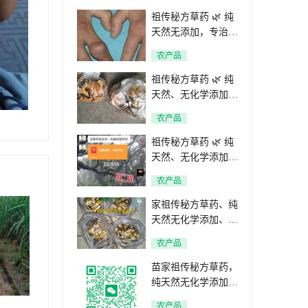
情！
味独特、500克/袋、
出】【🌿骨质增生】
祖传秘方草药 🌿 纯
每盒仅售15元、买10
【🌿麻疹】【🌿蛇缠
天然无添加，专治痛
盒优惠、货源有限、
腰】【🌿带状疱疹】
风、尿酸高、腰椎间
农产品
赶快下单、也可联系
【🌿口腔溃烂 】
盘突出、骨质增生、
定制大包装5kg起价
【🌿三高】【🌿高血
麻疹、蛇缠腰、口腔
祖传秘方草药 🌿 纯
格更优惠、融水柳州
压🌿高血糖🌿高血
溃烂及三高等病症！
天然、无化学添加、
送货上门服务下单联
脂】 纯天然草药、
采用百年秘方精心调
专治☞☞1痛风 2尿
系电话:19234726096
农产品
无化学添加、安全可
配，安全无副作用，
酸高、3腰椎间盘突
靠、如需咨询详情、
已帮助众多患者缓解
出、4 骨质增生、5
祖传秘方草药 🌿 纯
欢迎骚扰微信
病痛
麻疹、6蛇缠腰、7口
天然、无化学添加、
腔溃烂 、8三高 、祖
专治多种病症！✅
农产品
传验方，安全有效、
适用症状: 1痛风 2尿
如有相关症状、欢迎
酸3腰椎间盘突出 4
家祖传秘方草药、纯
点击下方微信二维码
骨质增生5 麻疹6 蛇
天然无化学添加、专
微信咨询！
缠腰7 口腔溃烂 8三
治以下病症： ✔ 痛
农产品
高 、祖传验方，安
风 ✔ 尿酸高 ✔ 腰椎
全有效、如有相关症
间盘突出 ✔ 骨质增
苗家祖传秘方草药，
状、欢迎微信电话咨
生 ✔ 麻疹 ✔ 蛇缠腰
纯天然无化学添加
询:19234726096
✔ 口腔溃烂 ✔ 三高
🌿 专治以下病症：
农产品