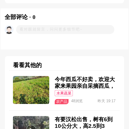
全部评论 · 0
看看其他的
今年西瓜不好卖，欢迎大
家来果园亲自采摘西瓜，
地址永乐附近，随便挑
水果蔬菜
选，摘好后按斤算，一个
48浏览
昨天 19:17
农产品
两个都可以，一块钱一斤
有要汉松出售，树有6到
10公分大，高2.5到3