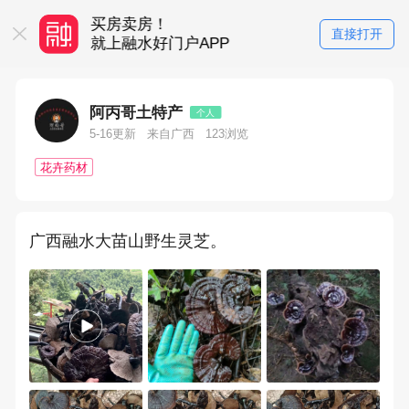
买房卖房！
直接打开
P
就上融水好门户APP
阿丙哥土特产
个人
5-16更新
来自广西
123浏览
花卉药材
广西融水大苗山野生灵芝。