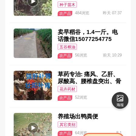
米，有需要的电话联系
种子苗木
484浏览
昨天 07:37
农产品
卖早稻谷，1.4一斤。电
话微信15077254775
五谷粮油
56浏览
前天 10:29
农产品
草药专治: 痛风、乙肝、
尿酸高、腰椎盘突出、骨
质增生，灰指甲、高血
花卉药材
糖，高血脂、白斑、汗
52浏览
8-3
农产品
斑、花斑、白癜风、三
高、要草药微信咨询【纯
草药无添加化学剂】快递
养殖场出鸭粪便
包邮！联系电话:192347
其它类别
26096
64浏览
8-1
农产品