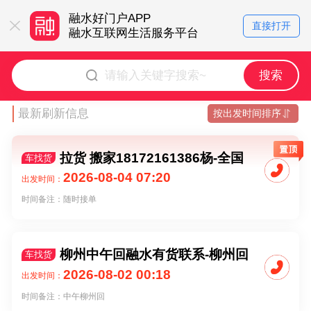
融水好门户APP
找工作！
直接打开
融水互联网生活服务平台
就上融水好门户
搜索
最新刷新信息
按出发时间排序
拉货 搬家18172161386杨-全国
车找货
各地
2026-08-04 07:20
出发时间：
时间备注：随时接单
柳州中午回融水有货联系-柳州回
车找货
融水有货联系
2026-08-02 00:18
出发时间：
时间备注：中午柳州回