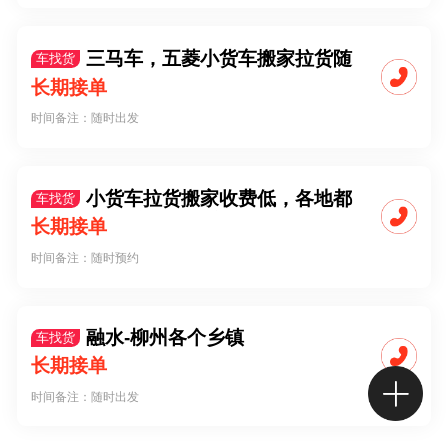
三马车，五菱小货车搬家拉货随
车找货
叫随到，价格公道！-融水县城到广西境
长期接单
内
时间备注：随时出发
小货车拉货搬家收费低，各地都
车找货
可以-拉货搬家收费便宜各地都跑
长期接单
时间备注：随时预约
融水-柳州各个乡镇
车找货
长期接单
时间备注：随时出发