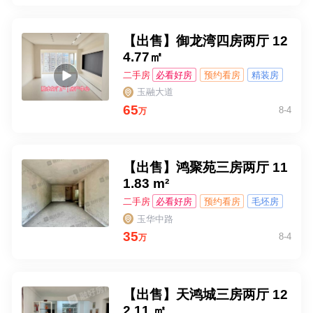
【出售】御龙湾四房两厅 12
4.77㎡
二手房
必看好房
预约看房
精装房
玉融大道
65
8-4
万
【出售】鸿聚苑三房两厅 11
1.83 m²
二手房
必看好房
预约看房
毛坯房
玉华中路
35
8-4
万
【出售】天鸿城三房两厅 12
2.11 ㎡