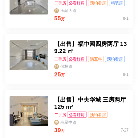
二手房
必看好房
预约看房
精装房
玉融大道
55
8-1
万
【出售】福中园四房两厅 13
9.22 ㎡
二手房
必看好房
满五年
预约看房
保桓路
25
8-1
万
【出售】中央华城 三房两厅
125 m²
二手房
必看好房
预约看房
寿星中路
39
7-27
万