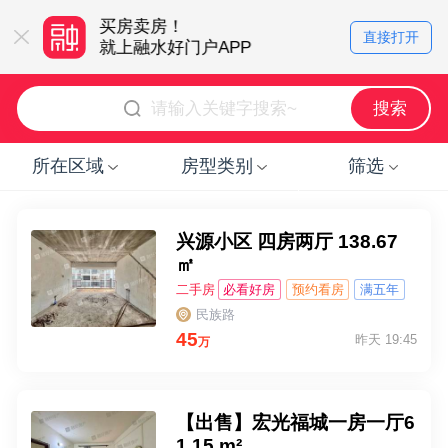
买房卖房！
直接打开
P
就上融水好门户APP
搜索
所在区域
房型类别
筛选
兴源小区 四房两厅 138.67
㎡
二手房
必看好房
预约看房
满五年
民族路
45
昨天 19:45
万
【出售】宏光福城一房一厅6
1.15 m²