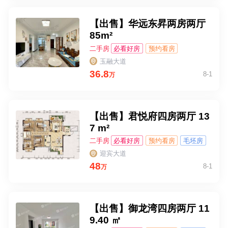
【出售】华远东昇两房两厅
85m²
二手房
必看好房
预约看房
玉融大道
36.8
8-1
万
【出售】君悦府四房两厅 13
7 m²
二手房
必看好房
预约看房
毛坯房
迎宾大道
48
8-1
万
【出售】御龙湾四房两厅 11
9.40 ㎡