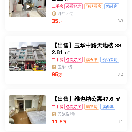
二手房
必看好房
预约看房
精装房
丹江大道
35
8-3
万
【出售】玉华中路天地楼 38
2.81 ㎡
二手房
必看好房
满五年
预约看房
玉华中路
95
8-2
万
【出售】维也纳公寓47.6 ㎡
二手房
必看好房
精装房
满两年
民族路1号
11.8
8-1
万