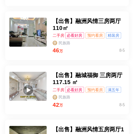
【出售】融洲风情三房两厅
110㎡
二手房
必看好房
预约看房
精装房
民族路
46
8-5
万
【出售】融城福御 三房两厅
117.15 ㎡
二手房
必看好房
预约看房
满五年
民族路
42
8-5
万
【出售】融洲风情五房两厅1