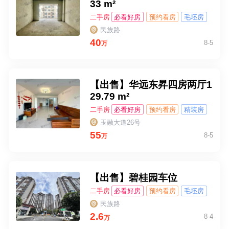
33 m²
二手房
必看好房
预约看房
毛坯房
民族路
40
8-5
万
【出售】华远东昇四房两厅1
29.79 m²
二手房
必看好房
预约看房
精装房
玉融大道26号
55
8-5
万
【出售】碧桂园车位
二手房
必看好房
预约看房
毛坯房
民族路
2.6
8-4
万