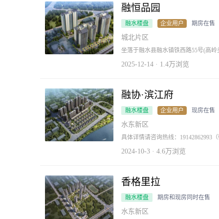
融恒品园
融水楼盘
企业用户
期房在售
城北片区
坐落于融水县融水镇铁西路55号(高
段，优质户型，项目建设使用铝模材
柳州市全颐房地产有限公司将为您提
2025-12-14 · 1.4万浏览
融协·滨江府
融水楼盘
企业用户
现房在售
水东新区
具体详情请咨询热线：1914286299
2024-10-3 · 4.6万浏览
香格里拉
融水楼盘
期房和现房同时在售
水东新区