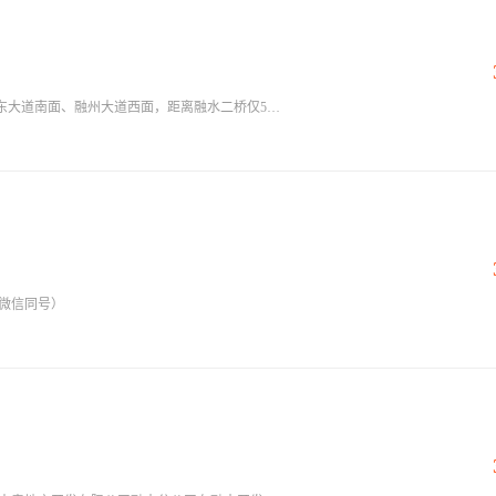
东大道南面、融州大道西面，距离融水二桥仅500
9亩），容积率3.2，总建筑面积225900平方米，
面积159900平方米，建筑密度28%，绿地率
辆机动车停车位，建筑形式为11层、16层、18层、26
亿元。是融水水东新区开发进程中，第一个以高品
合融水城市规划东移的大趋势，为融水人民在水
便利的住宅小区，满足新城区的居住需求。
3（微信同号）