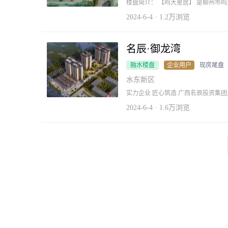
楼盘简介： 【鸣大星居】 是柳州市
即鸣大阳光、鸣大花园之后的又一力
面）占地10000平方米，总建筑面积
2024-6-4 · 1.2万浏览
色，打造墅质洋房，品质洋房，小高
户型方正，南北采光通透。小区容积率低
距，全天然园林覆盖，空气优越，全封
车标准车位99个，车位比达1:1，
名辰·御龙湾
人享受高品质的居住生活。
融水楼盘
企业用户
现房尾盘
水东新区
实力企业 匠心筑造 广西名辰投资集团是一家专注于房地产开发的大型集团公司，房地
产开发经验丰富，始终秉承“名辰只造
于心，建筑好房子，践于行，成就梦
2024-6-4 · 1.6万浏览
优势、品牌优势和产品优势，坚持“勇
千家庭筑造品质的家。 雄居水东 奢享繁华 名辰·御龙湾坐落于融水县政府重点打造的
水东新区，一个未来可期看得见落地
务、医疗、教育、景观等优质配套，为水东人居再添
邻融水县水东学校，书香生活气息浓
香之路，培养一代又一代杰出学子。
行。 多维交通 出行便捷 周边覆盖成熟交通路网，贯通融水大桥、融洲大桥、融水四桥
（在建），距离老城区及三柳高速出
将给项目带来巨大升值空间和无限投资
务门户 坐拥人脉 荀子言：“蓬生麻中不扶自直；白沙在涅与之俱黑。”人生一大幸事就
是：与智者同行，与高人为伍。项目
一路之隔，地理位置得天独厚。 专业医疗 健康无忧 项目紧邻融水县中医医院水东院，
其是一所中医特色突出、中西医并重
居民医疗保险定点医院；也是柳州市
第一附属医院。专业齐全、设备先进、设
宜居 自然生活 周边多个景区公园，资源丰富，市民广场、老君洞、老子山、双龙沟