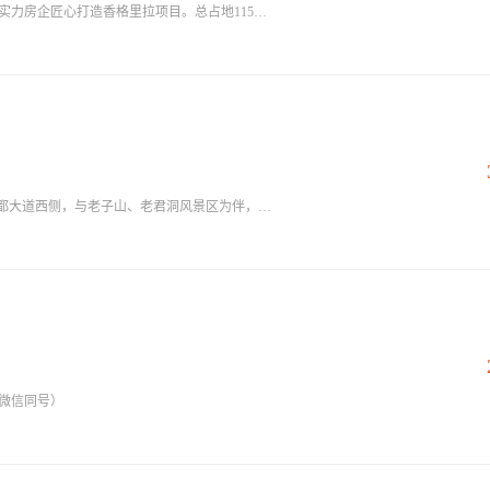
实力房企匠心打造香格里拉项目。总占地115亩,
生活体验。80亩中央园林,推窗即美景。小区自带
精工花园城,不仅是您向往的家,更是您品质生活的
0米健康环形跑道、一个篮球场、一个迷你足球
会所、阳光草坪等一应俱全的生活配套，旨为打
的健康社区，满足不同年龄业主的休闲娱乐活动需
美景，四季都有不同的色彩组合及感观效果，生
苗都大道西侧，与老子山、老君洞风景区为伴，所
，商业潜力巨大；项目依托老子山景区和老君洞
体建筑突出苗族风情文化及建筑风貌特色，依山
游度假、地域文化、自然环境等多种要素进行体
总建筑面积约4.6万㎡，
文化元素植入其中，以其独特的苗族风情设计理
们打造一种主题鲜明、独具特色体验式主题商业
，集旅游、文化、购物、餐饮、娱乐、休闲、体验
街区，突出“休闲、娱乐、文化、创意、体验”的创
边居民的消费体验，引领城市消费转型升级，是
。
3（微信同号）