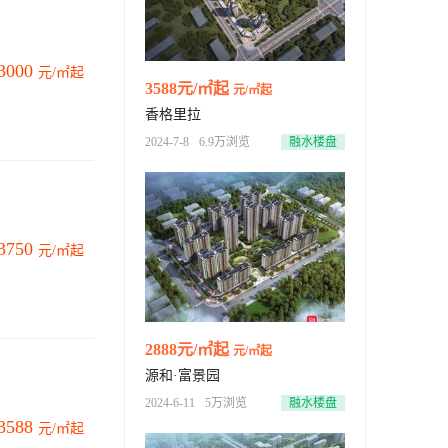
3000
元/㎡起
3588元/㎡起
元/㎡起
香格里拉
2024-7-8
6.9万浏览
融水楼盘
3750
元/㎡起
2888元/㎡起
元/㎡起
源和·富景园
2024-6-11
5万浏览
融水楼盘
3588
元/㎡起