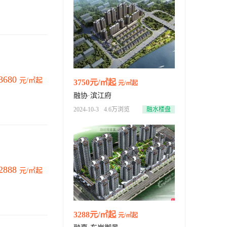
3680
元/㎡起
3750元/㎡起
元/㎡起
融协·滨江府
2024-10-3
4.6万浏览
融水楼盘
2888
元/㎡起
3288元/㎡起
元/㎡起