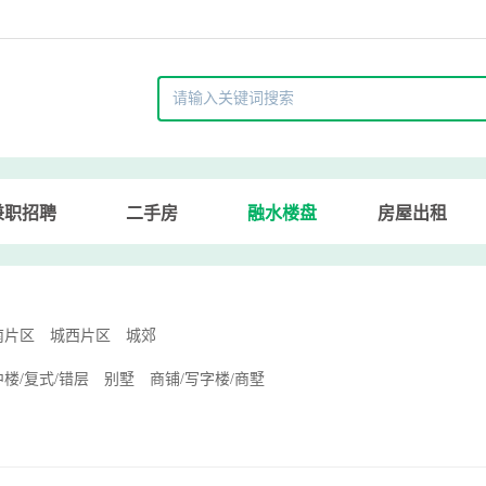
兼职招聘
二手房
融水楼盘
房屋出租
南片区
城西片区
城郊
楼/复式/错层
别墅
商铺/写字楼/商墅