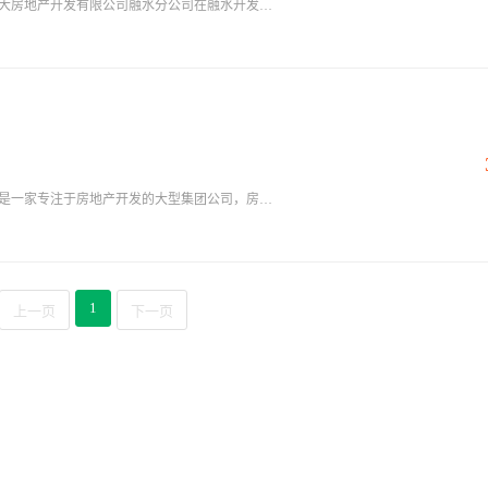
鸣大房地产开发有限公司融水分公司在融水开发的
作！项目位于融水县丹江大道（红色加油站对
为15000平方米。以国际最流行古典主义建筑特
层带电梯，纯板式结构，坐北朝南，一梯两户，
至1.55，绿化率高达25%，无遮挡超宽楼间
闭式管理，24小时360度无死角安保系统，设计
为融水人民打造低密度高端住宅生活社区，让您和家
好房子”的核心价值，精于工，沉淀品质技术，匠
想家。依托集团公司雄厚实力，充分发挥其规模
于创新，不断超越，追求完美”的企业精神，为万
配套的片区，必将迎来蓬勃发展，拥享周边政
品质佳作。 全龄教育 书香萦绕 紧
厚，学府层层环伺；师资力量雄厚，铺就成长书
1
上一页
下一页
每天多睡一小时，孩子成长更舒心，教育无需远
入口仅3分钟车程，地理位置得天独厚。醇熟交通
潜力，轻松链接全城版图，出行从容高效。 政
紧邻公安局、国税局举步即达；融水县水东学校
的国家二级甲等中医医院；城镇职工医疗保险、
中医医院医疗联合体单位，以及广西中医药大学
施完善，24小时为您的健康保驾护航。 生态