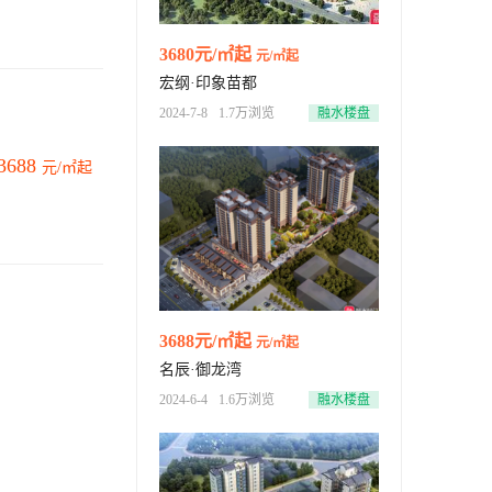
3680元/㎡起
元/㎡起
宏纲·印象苗都
2024-7-8
1.7万浏览
融水楼盘
3688
元/㎡起
3688元/㎡起
元/㎡起
名辰·御龙湾
2024-6-4
1.6万浏览
融水楼盘