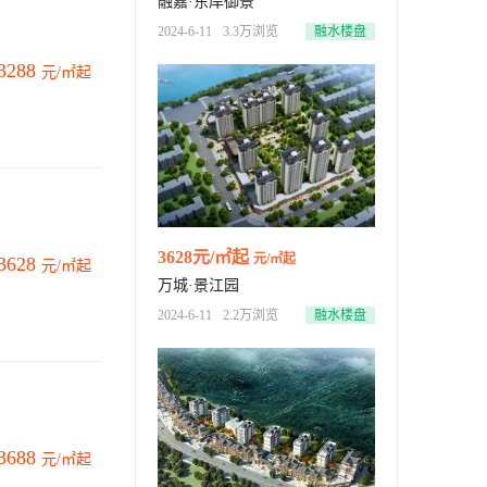
融嘉·东岸御景
2024-6-11
3.3万浏览
融水楼盘
3288
元/㎡起
3628元/㎡起
元/㎡起
3628
元/㎡起
万城·景江园
2024-6-11
2.2万浏览
融水楼盘
3688
元/㎡起