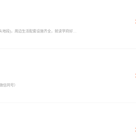
岭头地段)，周边生活配套设施齐全，就读学府好地
料代替传统木制材料施工，确保产品质量，我们
供一个优良小区，给您带来更多的快乐和幸福。
3（微信同号）