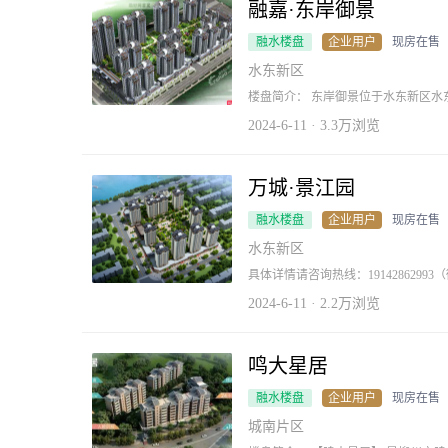
融嘉·东岸御景
融水楼盘
企业用户
现房在售
水东新区
楼盘简介： 东岸御景位于水东新区水
米。项目总占地面积59316平方米（约8
商业建筑面积27800平方米，住宅建筑
2024-6-11 · 3.3万浏览
30%，设计户数1416户，设计1316
层、30层高层住宅，项目总投资约6
质住宅为主的大型生活小区项目。配
东提供一个设计理念先进、居住舒适
万城·景江园
融水楼盘
企业用户
现房在售
水东新区
具体详情请咨询热线：1914286299
2024-6-11 · 2.2万浏览
鸣大星居
融水楼盘
企业用户
现房在售
城南片区