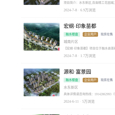
项目简介：水东新区,百亩精工花园城,
创新户型设计,高拓宽境美宅,赋予尊崇
公立幼儿园,全龄教育无忧。香格里拉
2024-7-8 · 6.9万浏览
开始! 项目亮点：项目约80亩中央园林将景观融入建筑，创造出自然与生活、情与景交
融的，并配备约300㎡无边泳池，40
场、五个羽毛球场、阳光泳池、中心
造“幼有所乐，青有所娱，老有所趣"
宏纲·印象苗都
求。 营造更多生活情趣。日常推窗即
活的雅兴在此舒展。
融水楼盘
企业用户
现房在售
城南片区
【宏纲·印象苗都】项目位于融水县
处地段处于旅游发展重地，交通便捷
等县域旅游产业等地域优势资源，主
2024-7-8 · 1.7万浏览
就势，沿街而建，通过融合商业、旅
验式复合开发，呈现“千年苗脉，古今商廊”的胜景。 印象苗都
规划建设苗族特色商业街区，将苗族
念，以及文化氛围的营造，为融水人
源和·富景园
街区，500米的城市及商业景观长廊
于一体的“一站式体验消费”主题商业
融水楼盘
企业用户
现房在售
新理念，打造全新商业形态，提升周
宏纲地产倾力打造的融水商业新地标
水东新区
具体详情请咨询热线：1914286299
2024-6-11 · 5万浏览