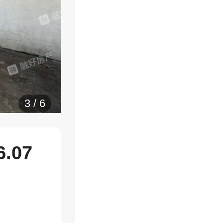
4
/
6
.07