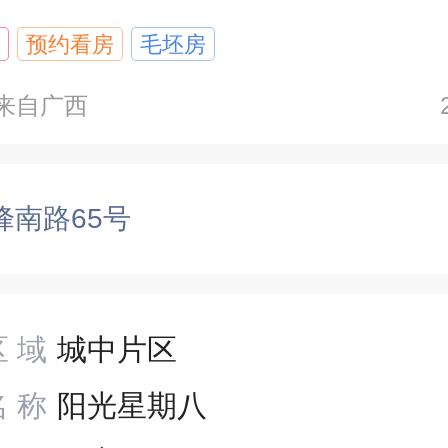
预约看房
毛坯房
 来自广西
峰南路65号
区域
城中片区
名称
阳光星期八