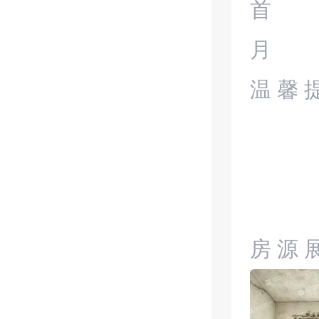
首
月
温馨
房源