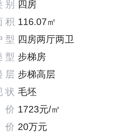
类别
四房
面积
116.07㎡
户型
四房两厅两卫
类型
步梯房
楼层
步梯高层
现状
毛坯
价
1723元/㎡
价
20万元