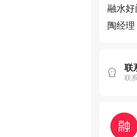
融水好
陶经理：
联
联