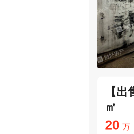
【出售
㎡
20
万