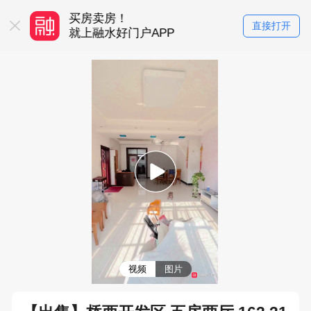
买房卖房！
直接打开
门户APP
就上融水好门户APP
视频
图片