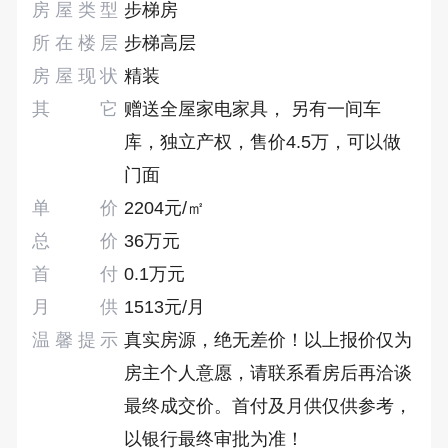
房屋类型
步梯房
所在楼层
步梯高层
房屋现状
精装
其它
赠送全屋家电家具， 另有一间车
库，独立产权，售价4.5万，可以做
门面
单价
2204元/㎡
总价
36万元
首付
0.1万元
月供
1513元/月
温馨提示
真实房源，绝无差价！以上报价仅为
房主个人意愿，请联系看房后再洽谈
最终成交价。首付及月供仅供参考，
以银行最终审批为准！