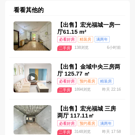
看看其他的
【出售】宏光福城一房一
厅61.15 m²
必看好房
精装房
满两年
138浏览
6小时前
二手房
【出售】金域中央三房两
厅 125.77 ㎡
必看好房
预约看房
精装房
1894浏览
昨天 22:16
二手房
【出售】宏光福城 三房
两厅 117.11㎡
必看好房
预约看房
满两年
3148浏览
昨天 17:58
二手房