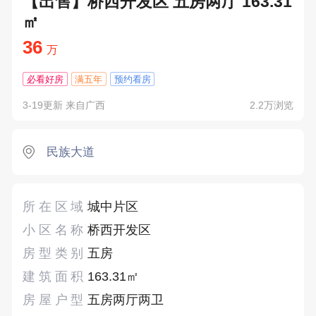
【出售】桥西开发区 五房两厅 163.31
㎡
36
万
必看好房
满五年
预约看房
3-19更新 来自广西
2.2万浏览
民族大道
所在区域
城中片区
小区名称
桥西开发区
房型类别
五房
建筑面积
163.31㎡
房屋户型
五房两厅两卫