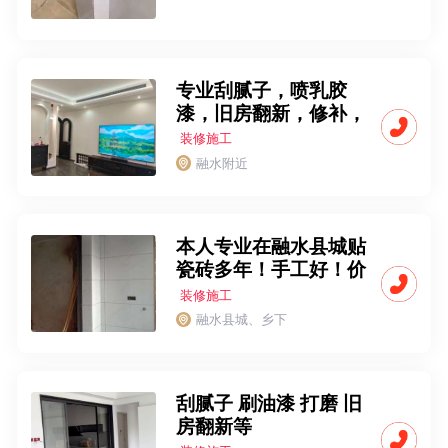
专业刮腻子，喷乳胶
漆，旧房翻新，修补，
刷墙固，刷乳胶漆
装修施工
融水附近
本人专业在融水县城贴
瓷砖多年！手工好！价
格合理！乡下县城都接
装修施工
融水县城、乡下
刮腻子 刷油漆 打磨 旧
房翻新等