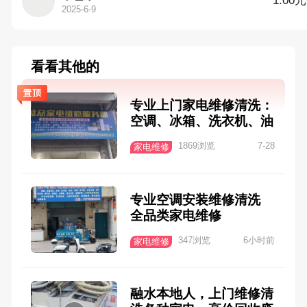
1.00元
2025-6-9
看看其他的
专业上门家电维修清洗：
空调、冰箱、洗衣机、油
烟机、热水器、燃气灶各
1869浏览
7-28
家电维修
类家用电器等
专业空调安装维修清洗
全品类家电维修
347浏览
6小时前
家电维修
融水本地人，上门维修清