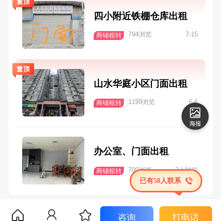
四小附近铁棚仓库出租
794浏览
7-15
商铺租转
山水华庭小区门面出租
1199浏览
6-6
商铺租转
办公室、门面出租
709浏览
2小时前
商铺租转
已有58人联系
咨询
打电话