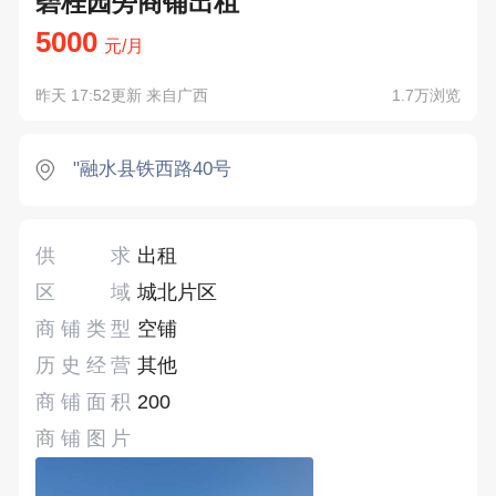
碧桂园旁商铺出租
5000
元/月
昨天 17:52更新 来自广西
1.7万浏览
"融水县铁西路40号
供求
出租
区域
城北片区
商铺类型
空铺
历史经营
其他
商铺面积
200
商铺图片