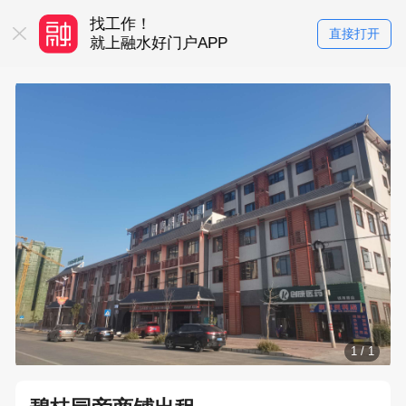
找工作！
买房卖房！
直接打开
务平台
就上融水好门户APP
就上融水好门户
1
/
1